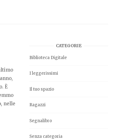
CATEGORIE
Biblioteca Digitale
ultimo
I leggerissimi
danno,
o. È
Il tuo spazio
vremmo
, nelle
Ragazzi
Segnalibro
Senza categoria