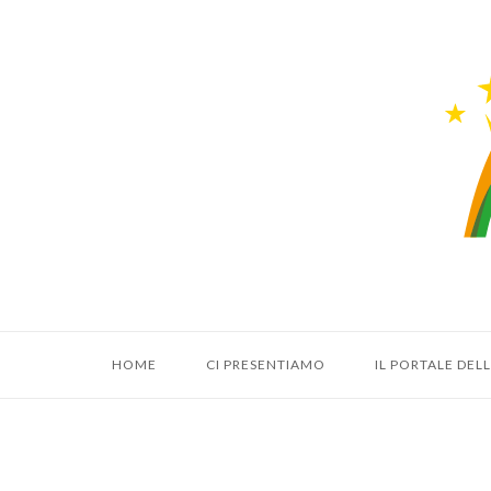
Vai
al
Hom
contenuto
HOME
CI PRESENTIAMO
IL PORTALE DE