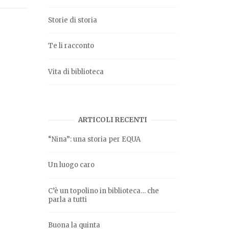
Storie di storia
Te li racconto
Vita di biblioteca
ARTICOLI RECENTI
“Nina”: una storia per EQUA
Un luogo caro
C’è un topolino in biblioteca… che
parla a tutti
Buona la quinta