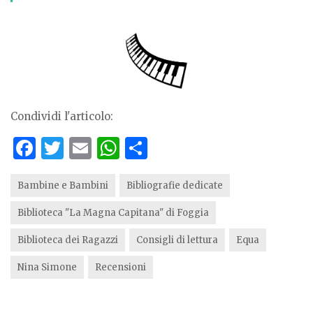
Condividi l'articolo:
F
T
E
W
S
a
w
m
h
h
c
it
ai
at
ar
Bambine e Bambini
Bibliografie dedicate
e
te
l
s
e
Biblioteca "La Magna Capitana" di Foggia
b
r
A
Biblioteca dei Ragazzi
Consigli di lettura
Equa
o
p
Nina Simone
Recensioni
o
p
k