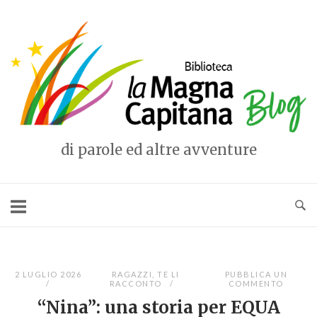
Vai
al
Home
contenuto
di parole ed altre avventure
2 LUGLIO 2026
RAGAZZI
,
TE LI
PUBBLICA UN
RACCONTO
COMMENTO
“Nina”: una storia per EQUA