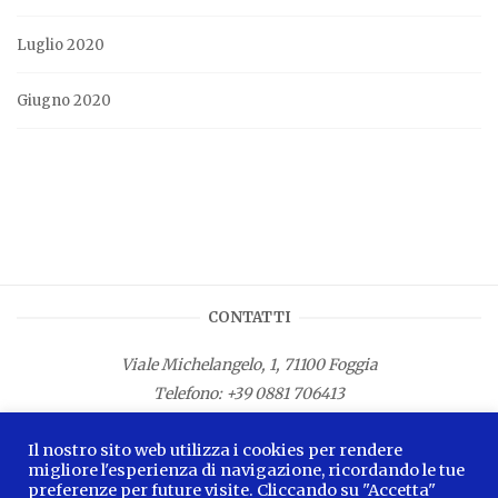
Luglio 2020
Giugno 2020
CONTATTI
Viale Michelangelo, 1, 71100 Foggia
Telefono:
+39 0881 706413
Fax: +39 0881 687533
Il nostro sito web utilizza i cookies per rendere
E-mail:
info.lamagnacapitana@regione.puglia.it
migliore l'esperienza di navigazione, ricordando le tue
preferenze per future visite. Cliccando su "Accetta"