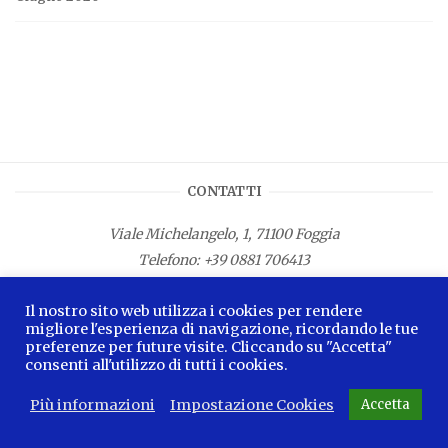
CONTATTI
Viale Michelangelo, 1, 71100 Foggia
Telefono:
+39 0881 706413
Fax: +39 0881 687533
Il nostro sito web utilizza i cookies per rendere
E-mail:
info.lamagnacapitana@regione.puglia.it
migliore l'esperienza di navigazione, ricordando le tue
preferenze per future visite. Cliccando su "Accetta"
consenti all'utilizzo di tutti i cookies.
Più informazioni
Impostazione Cookies
Accetta
2026 © La Magna Capitana Blog -
Privacy Policy