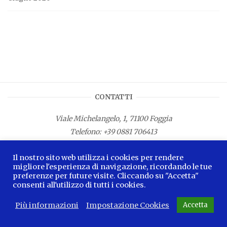
CONTATTI
Viale Michelangelo, 1, 71100 Foggia
Telefono:
+39 0881 706413
Fax: +39 0881 687533
Il nostro sito web utilizza i cookies per rendere
E-mail:
info.lamagnacapitana@regione.puglia.it
migliore l'esperienza di navigazione, ricordando le tue
preferenze per future visite. Cliccando su "Accetta"
consenti all'utilizzo di tutti i cookies.
Più informazioni
Impostazione Cookies
Accetta
2026 © La Magna Capitana Blog -
Privacy Policy