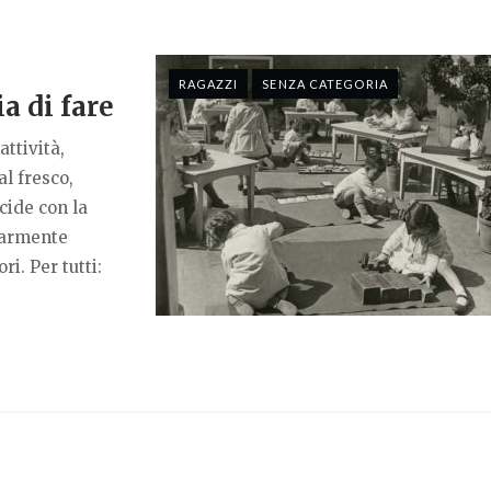
RAGAZZI
SENZA CATEGORIA
ia di fare
attività,
al fresco,
cide con la
olarmente
i. Per tutti: