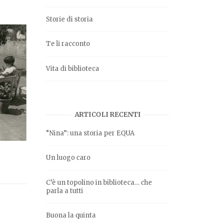
Storie di storia
Te li racconto
Vita di biblioteca
ARTICOLI RECENTI
“Nina”: una storia per EQUA
Un luogo caro
C’è un topolino in biblioteca… che
parla a tutti
Buona la quinta