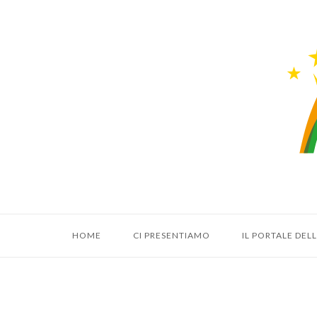
Vai
al
Hom
contenuto
HOME
CI PRESENTIAMO
IL PORTALE DE