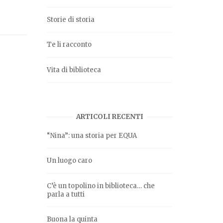
Storie di storia
Te li racconto
Vita di biblioteca
ARTICOLI RECENTI
“Nina”: una storia per EQUA
Un luogo caro
C’è un topolino in biblioteca… che
parla a tutti
Buona la quinta