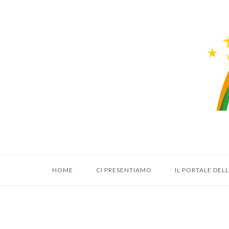
Vai
al
Hom
contenuto
HOME
CI PRESENTIAMO
IL PORTALE DE