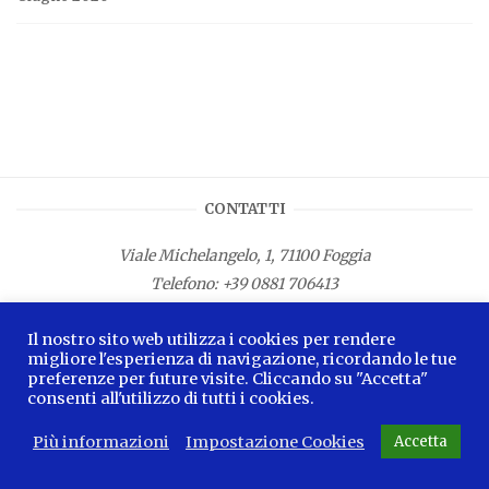
CONTATTI
Viale Michelangelo, 1, 71100 Foggia
Telefono:
+39 0881 706413
Fax: +39 0881 687533
Il nostro sito web utilizza i cookies per rendere
E-mail:
info.lamagnacapitana@regione.puglia.it
migliore l'esperienza di navigazione, ricordando le tue
preferenze per future visite. Cliccando su "Accetta"
consenti all'utilizzo di tutti i cookies.
Più informazioni
Impostazione Cookies
Accetta
2026 © La Magna Capitana Blog -
Privacy Policy