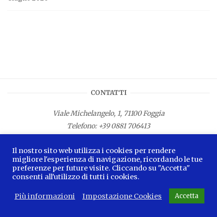
CONTATTI
Viale Michelangelo, 1, 71100 Foggia
Telefono:
+39 0881 706413
Fax: +39 0881 687533
Il nostro sito web utilizza i cookies per rendere
E-mail:
info.lamagnacapitana@regione.puglia.it
migliore l'esperienza di navigazione, ricordando le tue
preferenze per future visite. Cliccando su "Accetta"
consenti all'utilizzo di tutti i cookies.
Più informazioni
Impostazione Cookies
Accetta
2026 © La Magna Capitana Blog -
Privacy Policy