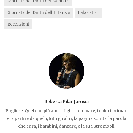
Giornata dei Diritti dei Bambini
o
p
Giornata dei Diritti dell'Infanzia
Laboratori
k
Recensioni
Roberta Pilar Jarussi
Pugliese. Quel che più ama: i figli, il blu mare, i colori primari
e, a partire da quelli, tutti gli altri, la pagina scritta, la parola
che cura, i bambini, danzare, e la sua Stromboli.