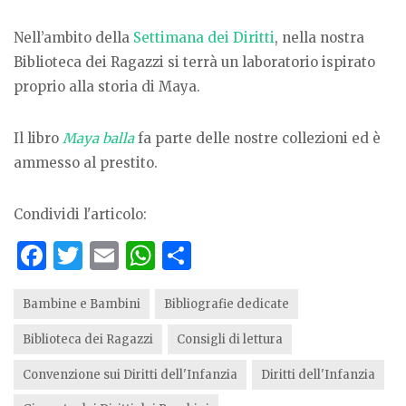
Nell’ambito della
Settimana dei Diritti
, nella nostra
Biblioteca dei Ragazzi si terrà un laboratorio ispirato
proprio alla storia di Maya.
Il libro
Maya balla
fa parte delle nostre collezioni ed è
ammesso al prestito.
Condividi l'articolo:
F
T
E
W
S
a
w
m
h
h
c
it
ai
at
ar
Bambine e Bambini
Bibliografie dedicate
e
te
l
s
e
Biblioteca dei Ragazzi
Consigli di lettura
b
r
A
Convenzione sui Diritti dell'Infanzia
Diritti dell'Infanzia
o
p