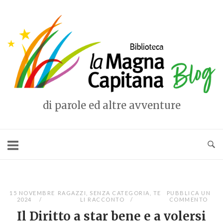
Vai
al
Home
contenuto
di parole ed altre avventure
15 NOVEMBRE
RAGAZZI
,
SENZA CATEGORIA
,
TE
PUBBLICA UN
2024
LI RACCONTO
COMMENTO
Il Diritto a star bene e a volersi