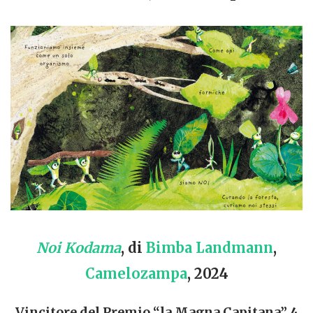
Noi Kodama
, di
Bimba Landmann
,
Camelozampa
, 2024
Vincitore del Premio “la Magna Capitana” 4