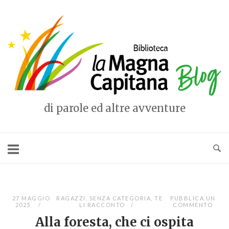
Vai
al
Home
contenuto
di parole ed altre avventure
27 MAGGIO
RAGAZZI
,
SENZA CATEGORIA
,
TE
PUBBLICA UN
2025
LI RACCONTO
COMMENTO
Alla foresta, che ci ospita