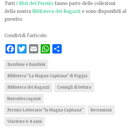
Tutti
i libri del Premio
fanno parte delle collezioni
della nostra
Biblioteca dei Ragazzi
e sono disponibili al
prestito.
Condividi l'articolo:
F
T
E
W
S
a
w
m
h
h
c
it
ai
at
ar
Bambine e Bambini
e
te
l
s
e
Biblioteca "La Magna Capitana" di Foggia
b
r
A
Biblioteca dei Ragazzi
Consigli di lettura
o
p
Narrativa ragazzi
o
p
Premio Letterario "la Magna Capitana"
Recensioni
k
Vincitore 6-8 anni