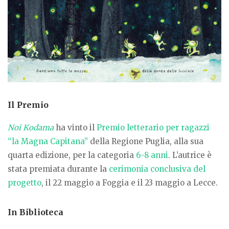
Il Premio
Noi Kodama
ha vinto il
Premio letterario per ragazzi
“la Magna Capitana”
della Regione Puglia, alla sua
quarta edizione, per la categoria
6-8 anni
. L’autrice è
stata premiata durante la
cerimonia conclusiva del
progetto
, il 22 maggio a Foggia e il 23 maggio a Lecce.
In Biblioteca