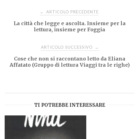
Navigazione
ARTICOLO PRECEDENTE
←
La città che legge e ascolta. Insieme per la
articoli
lettura, insieme per Foggia
ARTICOLO SUCCESSIVO
→
Cose che non si raccontano letto da Eliana
Affatato (Gruppo di lettura Viaggi tra le righe)
TI POTREBBE INTERESSARE