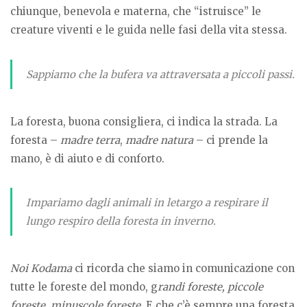
chiunque, benevola e materna, che “istruisce” le
creature viventi e le guida nelle fasi della vita stessa.
Sappiamo che la bufera va attraversata a piccoli passi.
La foresta, buona consigliera, ci indica la strada. La
foresta –
madre terra
,
madre natura
– ci prende la
mano, è di aiuto e di conforto.
Impariamo dagli animali in letargo a respirare il
lungo respiro della foresta in inverno.
Noi Kodama
ci ricorda che siamo in comunicazione con
tutte le foreste del mondo, g
randi foreste, piccole
foreste, minuscole foreste
. E che c’è sempre una foresta