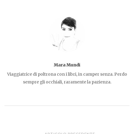
b
r
A
o
p
o
p
k
Mara Mundi
Viaggiatrice di poltrona con i libri, in camper senza. Perdo
sempre gli occhiali, raramente la pazienza.
Navigazione