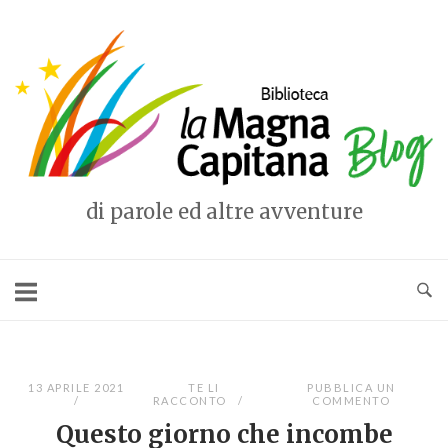
Vai
al
Home
contenuto
di parole ed altre avventure
13 APRILE 2021
TE LI
PUBBLICA UN
RACCONTO
COMMENTO
Questo giorno che incombe