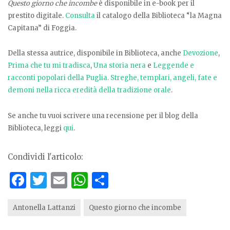
Questo giorno che incombe
è disponibile in e-book per il
prestito digitale.
Consulta
il catalogo della Biblioteca “la Magna
Capitana” di Foggia.
Della stessa autrice, disponibile in Biblioteca, anche
Devozione
,
Prima che tu mi tradisca
,
Una storia nera
e
Leggende e
racconti popolari della Puglia. Streghe, templari, angeli, fate e
demoni nella ricca eredità della tradizione orale
.
Se anche tu vuoi scrivere una recensione per il blog della
Biblioteca, leggi
qui
.
Condividi l'articolo:
F
T
E
W
S
a
w
m
h
h
c
it
ai
at
ar
Antonella Lattanzi
Questo giorno che incombe
e
te
l
s
e