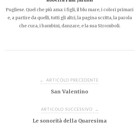
Roberta Pilar Jarussi
Pugliese. Quel che più ama: i figli, il blu mare, i colori primari
e, a partire da quelli, tutti gli altri, la pagina scritta, la parola
che cura, i bambini, danzare, e la sua Stromboli.
Navigazione
ARTICOLO PRECEDENTE
←
San Valentino
articoli
ARTICOLO SUCCESSIVO
→
Le sonorità della Quaresima