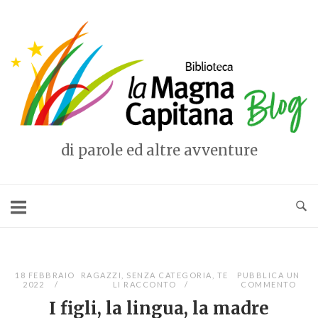
Vai
al
Home
contenuto
di parole ed altre avventure
18 FEBBRAIO
RAGAZZI
,
SENZA CATEGORIA
,
TE
PUBBLICA UN
2022
LI RACCONTO
COMMENTO
I figli, la lingua, la madre