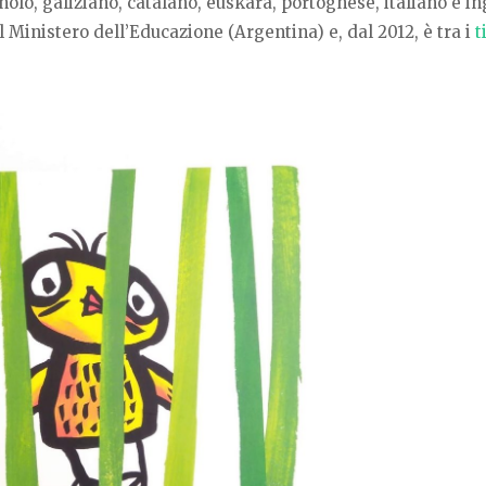
olo, galiziano, catalano, euskara, portoghese, italiano e in
l
Ministero dell’Educazione (Argentina) e, dal 2012, è tra i
t