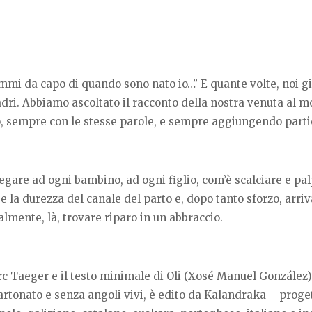
mmi da capo di quando sono nato io…” E quante volte, noi g
dri. Abbiamo ascoltato il racconto della nostra venuta al m
oro, sempre con le stesse parole, e sempre aggiungendo parti
iegare ad ogni bambino, ad ogni figlio, com’è scalciare e pal
e la durezza del canale del parto e, dopo tanto sforzo, arri
almente, là, trovare riparo in un abbraccio.
Marc Taeger e il testo minimale di Oli (Xosé Manuel González)
Cartonato e senza angoli vivi, è edito da Kalandraka – proge