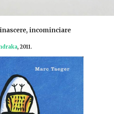
rinascere, incominciare
ndraka
, 2011.