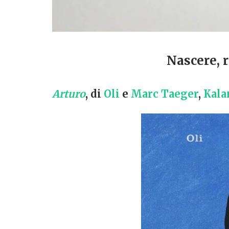
Nascere, 
Arturo
, di
Oli
e
Marc Taeger
,
Kala