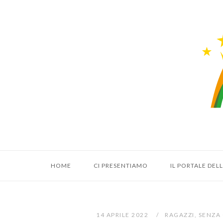
Vai
al
Hom
contenuto
HOME
CI PRESENTIAMO
IL PORTALE DE
14 APRILE 2022
RAGAZZI
,
SENZA