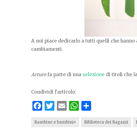
A noi piace dedicarlo a tutti quelli che hanno 
cambiamenti.
Arturo
fa parte di una
selezione
di titoli che 
Condividi l'articolo:
F
T
E
W
S
a
w
m
h
h
c
it
ai
at
ar
Bambine e bambini+
Biblioteca dei Ragazzi
e
te
l
s
e