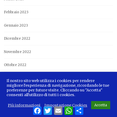
Febbraio 2023
Gennaio 2023
Dicembre 2022
Novembre 2022
Ottobre 2022
Settembre 2022
Il nostro sito web utilizza i cookies per rendere
migliore l'esperienza di navigazione, ricordando le tue
preferenze per future visite. Cliccando su "Accetta"
Agosto 2022
consenti all'utilizzo di tutti i cookies.
Luglio 2022
Più informazioni
Impostazione Cookies
Accetta
Facebook
Twitter
Email
WhatsApp
Share