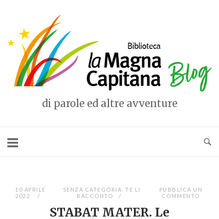
Vai
al
Home
contenuto
di parole ed altre avventure
10 APRILE
SENZA CATEGORIA
,
TE LI
PUBBLICA UN
2022
RACCONTO
COMMENTO
STABAT MATER. Le