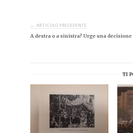
Navigazione
ARTICOLO PRECEDENTE
←
A destra o a sinistra? Urge una decisione
articoli
TI 