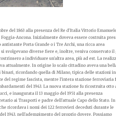
bre del 1863 alla presenza del Re d’Italia Vittorio Emanuele
 Foggia-Ancona. Inizialmente doveva essere costruita pres
o antistante Porta Grande o i Tre Archi, una ricca area
 si svolgevano diverse fiere e, inoltre, veniva conservato il
 costrinsero a individuare un’altra area, più ad est. La reali
va attualmente. In origine lo scalo cittadino aveva una bell
 binari, ricordando quella di Milano, tipica delle stazioni in
 del regime fascista, mentre l’intera stazione ferroviaria 
mbardamenti del 1943. La nuova stazione fu ricostruita otto 
cci, e inaugurata il 13 maggio del 1951 alla presenza
tario ai Trasporti e padre dell’attuale Capo dello Stato. In
che ricordava i nomi dei 122 ferrovieri deceduti durante le
 del 1943, nell’adempimento del proprio dovere. Possiamo