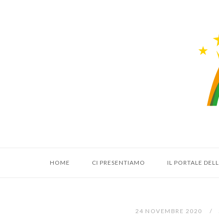
Vai
al
Hom
contenuto
HOME
CI PRESENTIAMO
IL PORTALE DE
24 NOVEMBRE 2020