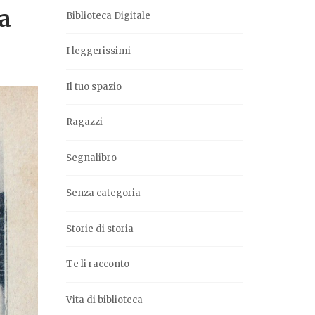
na
Biblioteca Digitale
I leggerissimi
Il tuo spazio
Ragazzi
Segnalibro
Senza categoria
Storie di storia
Te li racconto
Vita di biblioteca