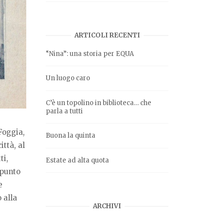
ARTICOLI RECENTI
“Nina”: una storia per EQUA
Un luogo caro
C’è un topolino in biblioteca… che
parla a tutti
Foggia,
Buona la quinta
ittà, al
ti,
Estate ad alta quota
 punto
e
 alla
ARCHIVI