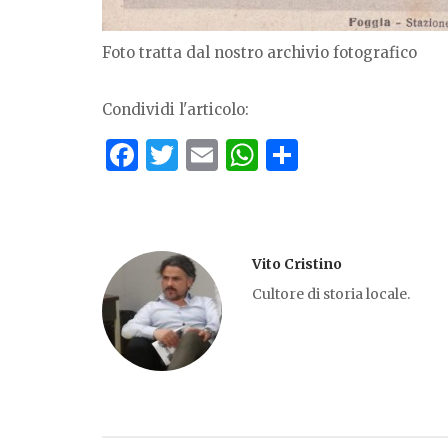
Foto tratta dal nostro archivio fotografico
Condividi l'articolo:
F
T
E
W
S
a
w
m
h
h
c
it
ai
at
ar
e
te
l
s
e
Vito Cristino
b
r
A
Cultore di storia locale.
o
p
o
p
k