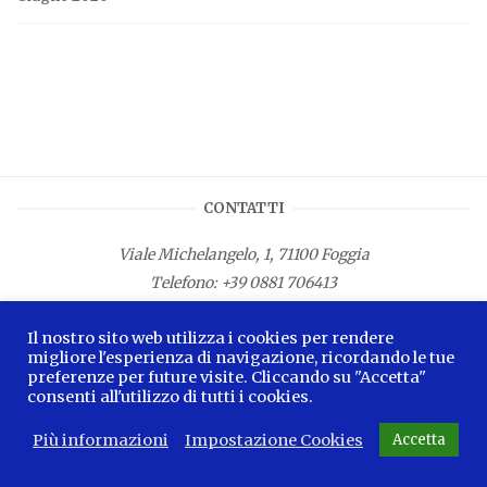
CONTATTI
Viale Michelangelo, 1, 71100 Foggia
Telefono:
+39 0881 706413
Fax: +39 0881 687533
Il nostro sito web utilizza i cookies per rendere
E-mail:
info.lamagnacapitana@regione.puglia.it
migliore l'esperienza di navigazione, ricordando le tue
preferenze per future visite. Cliccando su "Accetta"
consenti all'utilizzo di tutti i cookies.
Più informazioni
Impostazione Cookies
Accetta
2026 © La Magna Capitana Blog -
Privacy Policy