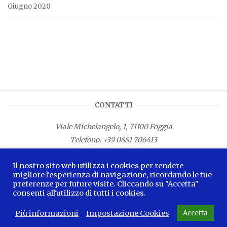
Giugno 2020
CONTATTI
Viale Michelangelo, 1, 71100 Foggia
Telefono:
+39 0881 706413
Fax: +39 0881 687533
Il nostro sito web utilizza i cookies per rendere
E-mail:
info.lamagnacapitana@regione.puglia.it
migliore l'esperienza di navigazione, ricordando le tue
preferenze per future visite. Cliccando su "Accetta"
consenti all'utilizzo di tutti i cookies.
Più informazioni
Impostazione Cookies
Accetta
2026 © La Magna Capitana Blog -
Privacy Policy